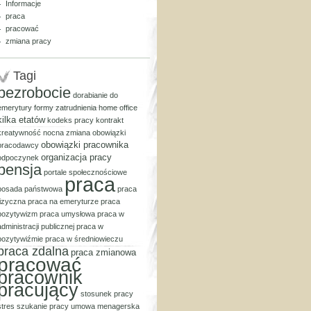
Informacje
praca
pracować
zmiana pracy
Tagi
bezrobocie
dorabianie do
emerytury
formy zatrudnienia
home office
kilka etatów
kodeks pracy
kontrakt
kreatywność
nocna zmiana
obowiązki
obowiązki pracownika
pracodawcy
organizacja pracy
odpoczynek
pensja
portale społecznościowe
praca
posada państwowa
praca
fizyczna
praca na emeryturze
praca
pozytywizm
praca umysłowa
praca w
administracji publicznej
praca w
pozytywiźmie
praca w średniowieczu
praca zdalna
praca zmianowa
pracować
pracownik
pracujący
stosunek pracy
stres
szukanie pracy
umowa menagerska