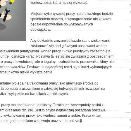
konieczności, która muszą wykonać.
Miejsce wykonywanej pracy nie dla każdego będzie
spełnieniem marzeń, a wynagrodzenie nie zawsze
będzie odpowiednie do wykonywanych
obowiązków.
Aby dokładnie zrozumieć każde stanowisko, warto
zastanowić się nad głównymi postawami wobec
nastawieniem punitywnym wobec pracy. Słowo punitywny zaczerpnięte
punire
i oznacza karać. Postawa ta jest ściśle związana z postrzeganiem
o pracy niewolniczej, ale o legalnym zatrudnieniu pracownika, który nie
ch obowiązków. Postawa ta najczęściej rodzi się u ludzi wykonujących
ą stosunkowo niskie wykształcenie.
entalny. Polega na traktowaniu pracy jako głównego środka do
a ta pomaga pracownikom wyzbyć się indywidualnych rozważań na
tylko i wyłącznie na kwestiach zarobkowych.
racy ma charakter autoteliczny. Termin ten zaczerpnięty został z
 sam oraz
telos
tzn. cel. Jest to chyba najbardziej pożądana postawa,
iu wykonywanej pracy jako wartości samej w sobie. Praca w tym
 pomaga jednostkom w rozwoju oraz samorealizacji.