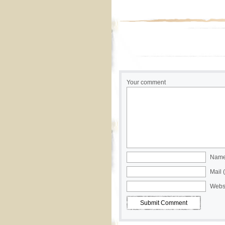
Your comment
Name 
Mail 
Webs