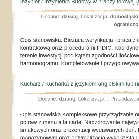
Inżynier / Inżynierka Budowy w branży torowej (
Dodane:
dzisiaj,
Lokalizacja:
dolnośląski
ograniczo
Opis stanowiska: Bieżąca weryfikacja i praca z
kontraktową oraz procedurami FIDIC. Koordyn
terenie inwestycji pod kątem zgodności ilościow
harmonogramu. Kompletowanie i przygotowywani
Kucharz / Kucharka z językiem angielskim lub 
Dodane:
dzisiaj,
Lokalizacja:
,
Pracodawc
Opis stanowiska Kompleksowe przyrządzanie o
potraw z menu à la carte. Nadzorowanie najwyż
smakowych oraz prezentacji wydawanych dań. 
magazynowym oraz optymalizacja wykorzystani