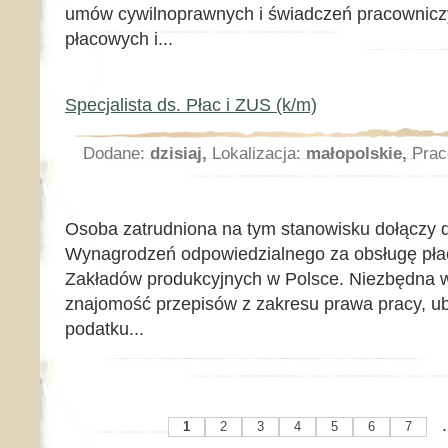
umów cywilnoprawnych i świadczeń pracownicz
płacowych i...
Specjalista ds. Płac i ZUS (k/m)
Dodane:
dzisiaj,
Lokalizacja:
małopolskie,
Prac
Osoba zatrudniona na tym stanowisku dołączy 
Wynagrodzeń odpowiedzialnego za obsługę pła
Zakładów produkcyjnych w Polsce. Niezbędna w
znajomość przepisów z zakresu prawa pracy, u
podatku...
.
1
2
3
4
5
6
7