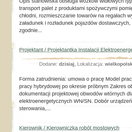
Opis stanowiska obsługa wózków widłowych typu
transport palet z produktami spożywczymi pomi
chłodni, rozmieszczanie towarów na regałach w
załadunek i rozładunek pojazdów dostawczych
zgodnie...
Projektant / Projektantka Instalacji Elektroener
Dodane:
dzisiaj,
Lokalizacja:
wielkopolsk
Forma zatrudnienia: umowa o pracę Model pracy
pracy hybrydowej po okresie próbnym Zakres 
dokumentacji projektowej obwodów wtórnych dla
elektroenergetycznych WN/SN. Dobór urządzeń 
sterowania,...
Kierownik / Kierowniczka robót mostowych